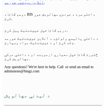
.
آنلاین پوښتنې فورمه
دوهم ګام: د BIS داخلو سره د غونډې مهالویش جوړ
کړئ.
دریم ګام: خپل غوښتنلیک پیل کړئ.
د داخلې پالیسي ولولئ، د آنلاین غوښتنلیک فورمه
ډکه کړئ او د غوښتنلیک مواد وسپارئ.
څلورم ګام: خپل معیاري ازموینه او د داخلې مرکې
مهالویش کړئ.
Any questions? We're here to help. Call or send an email to
admissions@bisgz.com
د لیدنې مهالویش