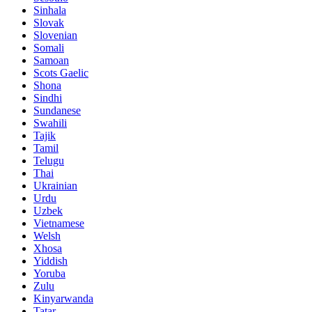
Sinhala
Slovak
Slovenian
Somali
Samoan
Scots Gaelic
Shona
Sindhi
Sundanese
Swahili
Tajik
Tamil
Telugu
Thai
Ukrainian
Urdu
Uzbek
Vietnamese
Welsh
Xhosa
Yiddish
Yoruba
Zulu
Kinyarwanda
Tatar