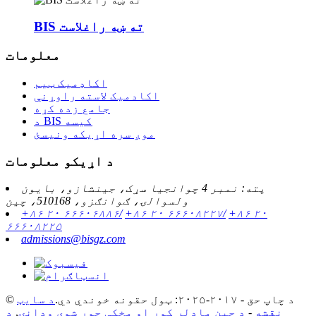
BIS ته ښه راغلاست
معلومات
اکاډمیک ټیم
اکادمیک لاسته راوړنې
جامع زده کړه
د BIS کیسه
موږ سره اړیکه ونیسئ
د اړیکو معلومات
پته: نمبر 4 چوانجیا سړک، جینشازو، بایون
ولسوالۍ، ګوانګزو، 510168، چین
+۸۶ ۲۰ ۶۶۶۰۶۸۸۶/
+۸۶ ۲۰ ۶۶۶۰۸۲۲۷/
+۸۶ ۲۰
۶۶۶۰۸۲۲۵
admissions@bisgz.com
© د چاپ حق - ۲۰۱۷-۲۰۲۵: ټول حقونه خوندي دي.
د سایټ
نقشه
-
د چین ماډلر کور او مخکې جوړ شوی ودانۍ
,
د