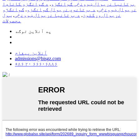
برتانیا نړیوال ښوونځی ګوانګزو
,
د ګوانګزو کاناډا
نړیوال ښوونځی
,
د برتانوي نړیوال ګوانګزو
,
ګوانګژو
نړیوال وړکتون
,
د برتانیا نړیوال ښوونځی
,
ټول
محصولات
په آنلاین توګه
آنلاین پیغام
admissions@bisgz.com
+۸۶ ۲۰ ۶۶۶۰۶۸۸۶