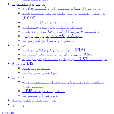
یوه روښانه لاره
د نړیوال نصاب سیسټم او د کیمبرج لاره
وړکتون - د لومړنیو کلونو د بنسټ مرحله
(EYFS)
د کیمبرج نړیوال لومړني
د کیمبرج نړیوال لوړې ثانوي
د کیمبرج نړیوال لوړې ثانوي زده کړې
د کیمبرج نړیوال AS او A کچه
د هنر او ډیزاین کورسونه
ټولنه
د والدینو ښوونکو ټولنه (PTA)
د ښوونځي وروسته فعالیتونه (ASA)
د ښوونځي خدماتو مرکز - په JUST کې خدمات
نن ورځ BIS
د مدیر پیغام
نوښتګر خبر پاڼه
داخلې
څنګه درخواست وکړئ او د لیدنې مهالویش
تنظیم کړئ
د BIS داخلې معلومات
ښوونه او فیسونه
موږ سره اړیکه ونیسئ
ویډیو
English