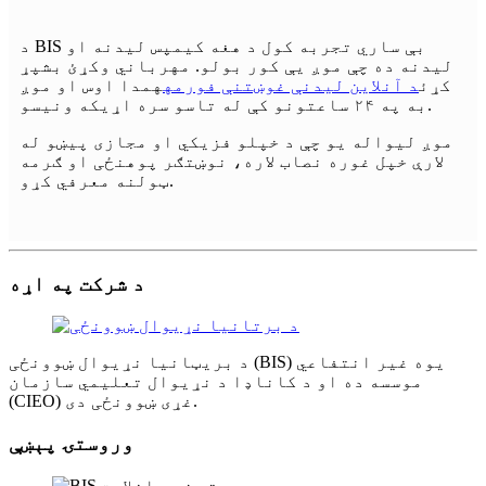
د BIS بې ساري تجربه کول د هغه کیمپس لیدنه او
لیدنه ده چې موږ یې کور بولو. مهرباني وکړئ بشپړ
کړئ
د آنلاین لیدنې غوښتنې فورمه
همدا اوس او موږ
به په ۲۴ ساعتونو کې له تاسو سره اړیکه ونیسو.
موږ لیواله یو چې د خپلو فزیکي او مجازی پیښو له
لارې خپل غوره نصاب لاره، نوښتګر پوهنځی او ګرمه
ټولنه معرفي کړو.
د شرکت په اړه
د بریټانیا نړیوال ښوونځی (BIS) یوه غیر انتفاعي
موسسه ده او د کاناډا د نړیوال تعلیمي سازمان
(CIEO) غړی ښوونځی دی.
وروستۍ پېښې