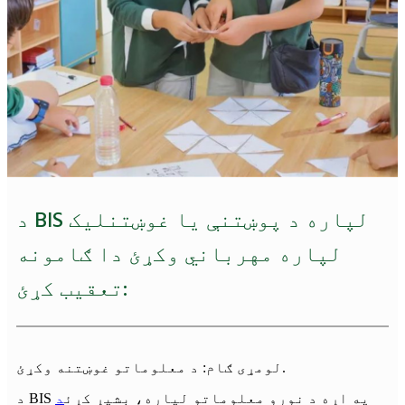
د BIS لپاره د پوښتنې یا غوښتنلیک
لپاره مهرباني وکړئ دا ګامونه
تعقیب کړئ:
لومړی ګام: د معلوماتو غوښتنه وکړئ.
د BIS په اړه د نورو معلوماتو لپاره، بشپړ کړئ
د