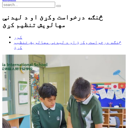
څنګه درخواست وکړئ او د لیدنې
مهالویش تنظیم کړئ
کور
څنګه درخواست وکړئ او د لیدنې مهالویش تنظیم
کړئ