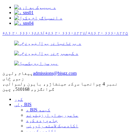
+۸۶ ۲۰ ۶۶۶۰۶۸۸۶/
+۸۶ ۲۰ ۶۶۶۰۸۲۲۷/
+۸۶ ۲۰ ۶۶۶۰۸۲۲۵
admissions@bisgz.com
پیغام ولېږئ
زموږ ځای
نمبر 4 چوانجیا سړک، جینشاژو، بایون ولسوالۍ،
ګوانګزو، 510168، چین
کور
ولې BIS
د BIS کیسه
ماموریت او ارزښتونه
جامع زده کړه
اکادمیک لاسته راوړنې
اکاډمیک ټیم